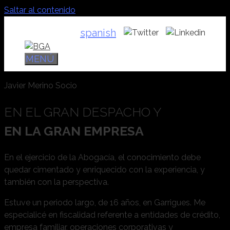
Saltar al contenido
spanish
MENÚ
Javier
Merino
Socio
EN EL GRAN DESPACHO Y
EN LA GRAN EMPRESA
En el ejercicio de la Abogacía, el conocimiento debe
quedar cimentado y enriquecido con la experiencia, y
también con la perspectiva.
Estuve un periodo largo, de 16 años, en Garrigues. Me
especialicé en fiscalidad referente a entidades de crédito,
empresa familiar, operaciones corporativas y