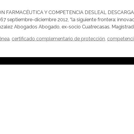
ACIÓN FARMACÉUTICA Y COMPETENCIA DESLEAL DESCARGAR 
67 septiembre-diciembre 2012, “la siguiente frontera: innova
Gonzalez Abogados Abogado, ex-socio Cuatrecasas. Magistra
énea
,
certificado complementario de protección
,
competencia