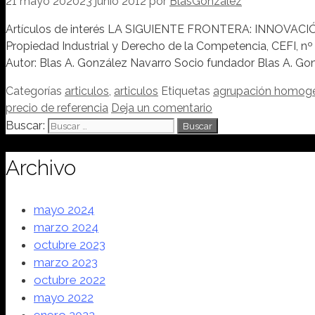
21 mayo 2020
23 junio 2012
por
BlasGonzalez
Artículos de interés LA SIGUIENTE FRONTERA: INNOV
Propiedad Industrial y Derecho de la Competencia, CEFI, nº 
Autor: Blas A. González Navarro Socio fundador Blas A. 
Categorías
articulos
,
articulos
Etiquetas
agrupación homog
precio de referencia
Deja un comentario
Buscar:
Archivo
mayo 2024
marzo 2024
octubre 2023
marzo 2023
octubre 2022
mayo 2022