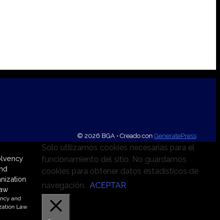
© 2026 BGA
• Creado con
GeneratePress
Solo utilizamos cookies necesarias para el
funcionamiento del sitio. No guardamos
cookies para obtener datos estadísticos de
navegación.
ACEPTAR
ency and
zation Law